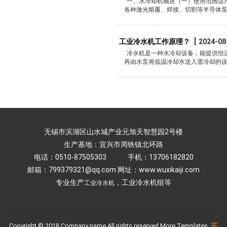
一、水冷却机概述（一）使用范围适
各种激光熔覆、焊接、切割等半导体泵浦
工业冷水机工作原理？
[
2024-08
冷水机是一种水冷却设备，能提供恒
再由水泵将低温冷却水送入需冷却的设备
无锡市滨湖区山水城产业元旭天智慧园2号楼
生产基地：宜兴市周铁镇北环路
电话：0510-87505303 手机：13706182820
邮箱：799379321@qq.com 网址：www.wuxikaiji.com
专业生产
，
工业冷水机组
等
工业冷水机
苏
Copyright © 2018.Company name All rights reserved.More Templates